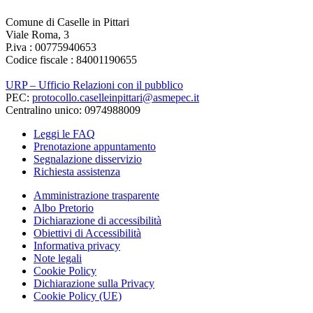
Comune di Caselle in Pittari
Viale Roma, 3
P.iva : 00775940653
Codice fiscale : 84001190655
URP – Ufficio Relazioni con il pubblico
PEC:
protocollo.caselleinpittari@asmepec.it
Centralino unico: 0974988009
Leggi le FAQ
Prenotazione appuntamento
Segnalazione disservizio
Richiesta assistenza
Amministrazione trasparente
Albo Pretorio
Dichiarazione di accessibilità
Obiettivi di Accessibilità
Informativa privacy
Note legali
Cookie Policy
Dichiarazione sulla Privacy
Cookie Policy (UE)