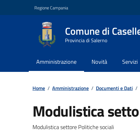
Vai ai contenuti
Vai al footer
Regione Campania
Comune di Caselle 
Provincia di Salerno
Amministrazione
Novità
Servizi
Contenuti in evidenza
Home
/
Amministrazione
/
Documenti e Dati
/
Modulistica settor
Dettagli del documento
Modulistica settore Politiche sociali