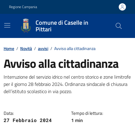
Vai ai contenuti
Vai al footer
Regione Campania
Comune di Caselle in
Pittari
Contenuti in evidenza
Home
/
Novità
/
avvisi
/
Avviso alla cittadinanza
Avviso alla cittadinanza
Dettagli della notizia
Interruzione del servizio idrico nel centro storico e zone limitrofe
per il giorno 28 febbraio 2024. Ordinanza sindacale di chiusura
dell’istituto scolastico in via pozzo.
Data:
Tempo di lettura:
1 min
27 Febbraio 2024