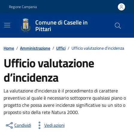
Vai ai contenuti
Vai al footer
Regione Campania
Comune di Caselle in
Pittari
Contenuti in evidenza
Home
/
Amministrazione
/
Uffici
/
Ufficio valutazione d’incidenza
Ufficio valutazione
d’incidenza
La valutazione d'incidenza è il procedimento di carattere
preventivo al quale è necessario sottoporre qualsiasi piano o
progetto che possa avere incidenze significative su un sito o
proposto sito della rete Natura 2000.
Condividi
Vedi azioni