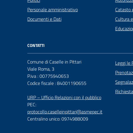
Politici
Autorizza
Personale amministrativo
Catasto e
Documenti e Dati
Cultura 
Educazio
CONTATTI
Comune di Caselle in Pittari
Leggi le
Viale Roma, 3
Prenota
P.iva : 00775940653
Segnalazi
Codice fiscale : 84001190655
Richiest
URP – Ufficio Relazioni con il pubblico
PEC:
protocollo.caselleinpittari@asmepec.it
Centralino unico: 0974988009