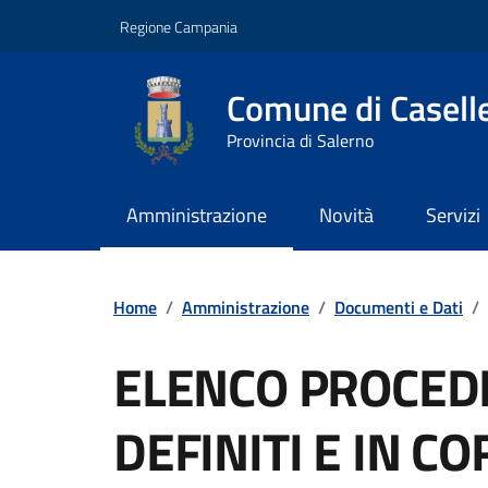
Vai ai contenuti
Vai al footer
Regione Campania
Comune di Caselle 
Provincia di Salerno
Amministrazione
Novità
Servizi
Contenuti in evidenza
Home
/
Amministrazione
/
Documenti e Dati
/
ELENCO PROCED
DEFINITI E IN C