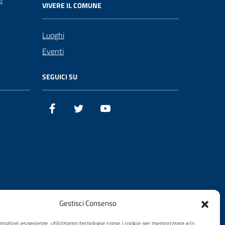
i
VIVERE IL COMUNE
Luoghi
Eventi
SEGUICI SU
Facebook
Twitter
YouTube
Gestisci Consenso
e migliori esperienze, utilizziamo tecnologie come i cookie per memorizzare e/o