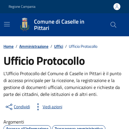
Vai ai contenuti
Vai al footer
Regione Campania
Comune di Caselle in
Pittari
Contenuti in evidenza
Home
/
Amministrazione
/
Uffici
/
Ufficio Protocollo
Ufficio Protocollo
L'Ufficio Protocollo del Comune di Caselle in Pittari è il punto
di accesso principale per la ricezione, la registrazione e la
gestione di documenti ufficiali, comunicazioni e richieste da
parte dei cittadini, delle istituzioni e di altri enti.
Condividi
Vedi azioni
Argomenti
Accesso all'informazione
Trasparenza amministrativa