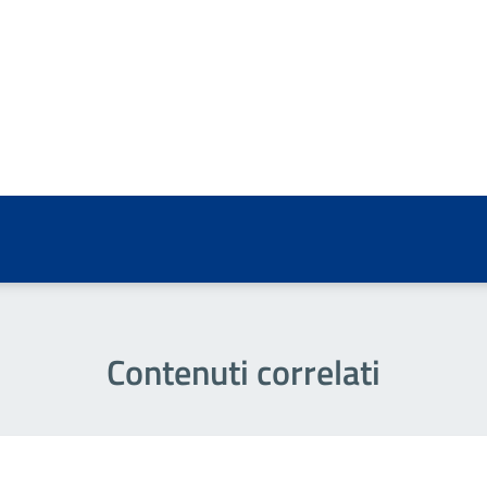
a 5 stelle su 5
a 4 stelle su 5
a 3 stelle su 5
a 2 stelle su 5
a 1 stelle su 5
Contenuti correlati