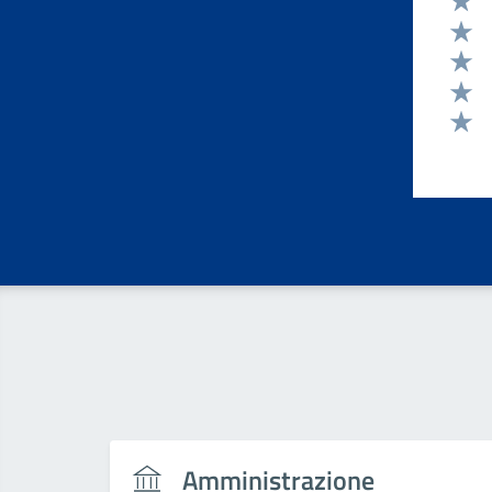
Valut
Valut
Valut
Valut
Valut
Amministrazione