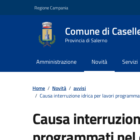
Vai ai contenuti
Vai al footer
Regione Campania
Comune di Caselle 
Provincia di Salerno
Amministrazione
Novità
Servizi
Contenuti in evidenza
Home
/
Novità
/
avvisi
/
Causa interruzione idrica per lavori programma
Causa interruzione
programmati nel 