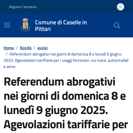
Vai ai contenuti
Vai al footer
Regione Campania
Comune di Caselle in
Pittari
Contenuti in evidenza
Home
/
Novità
/
avvisi
/
Referendum abrogativi nei giorni di domenica 8 e lunedì 9 giugno
2025. Agevolazioni tariffarie per i viaggi ferroviari, via mare, autostradali
e aerei.
Referendum abrogativi
nei giorni di domenica 8 e
lunedì 9 giugno 2025.
Agevolazioni tariffarie per