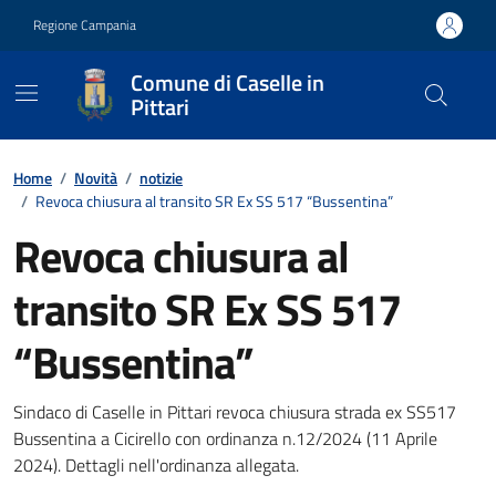
Vai ai contenuti
Vai al footer
Regione Campania
Comune di Caselle in
Pittari
Contenuti in evidenza
Home
/
Novità
/
notizie
/
Revoca chiusura al transito SR Ex SS 517 “Bussentina”
Revoca chiusura al
transito SR Ex SS 517
“Bussentina”
Dettagli della notizia
Sindaco di Caselle in Pittari revoca chiusura strada ex SS517
Bussentina a Cicirello con ordinanza n.12/2024 (11 Aprile
2024). Dettagli nell'ordinanza allegata.