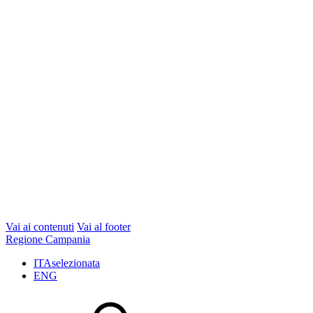
Vai ai contenuti
Vai al footer
Regione Campania
ITA
selezionata
ENG