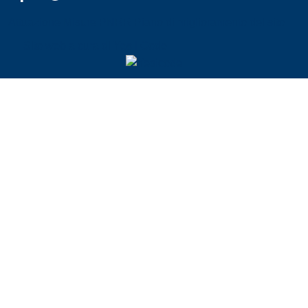
Attuazione Misure PNRR
Piano di miglioramento del sito
Sito web a cura di Yes I Code