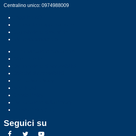
Centralino unico: 0974988009
Leggi le FAQ
Prenotazione appuntamento
Segnalazione disservizio
Richiesta assistenza
Amministrazione trasparente
Albo Pretorio
Dichiarazione di accessibilità
Obiettivi di Accessibilità
Informativa privacy
Note legali
Cookie Policy
Dichiarazione sulla Privacy
Cookie Policy (UE)
Seguici su
Facebook
Twitter
YouTube