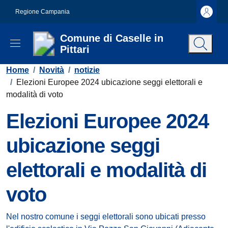
Vai ai contenuti
Vai al footer
Regione Campania
Comune di Caselle in
Pittari
Contenuti in evidenza
Home
/
Novità
/
notizie
/
Elezioni Europee 2024 ubicazione seggi elettorali e
modalità di voto
Elezioni Europee 2024
ubicazione seggi
elettorali e modalità di
voto
Dettagli della notizia
Nel nostro comune i seggi elettorali sono ubicati presso