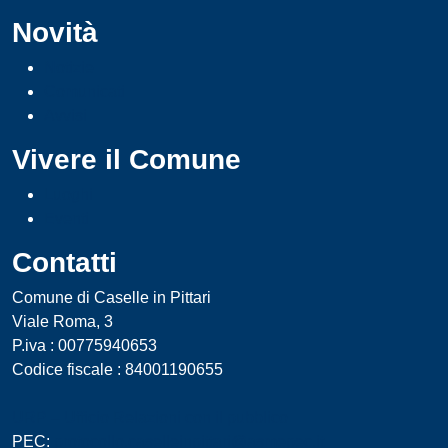
Novità
Notizie
Comunicati
Avvisi
Vivere il Comune
Luoghi
Eventi
Contatti
Comune di Caselle in Pittari
Viale Roma, 3
P.iva : 00775940653
Codice fiscale : 84001190655
URP – Ufficio Relazioni con il pubblico
PEC:
protocollo.caselleinpittari@asmepec.it