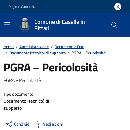
Vai ai contenuti
Vai al footer
Regione Campania
Comune di Caselle in
Pittari
Contenuti in evidenza
Home
/
Amministrazione
/
Documenti e Dati
/
Documento (tecnico) di supporto
/
PGRA – Pericolosità
PGRA – Pericolosità
Dettagli del documento
PGRA - Pericolosità
Tipo documento:
Documento (tecnico) di
supporto
Condividi
Vedi azioni